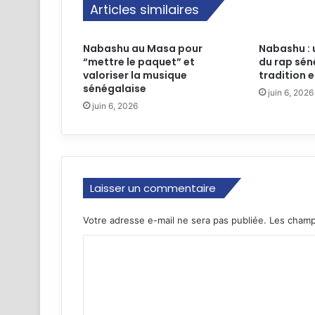
Articles similaires
Nabashu au Masa pour
Nabashu : 
“mettre le paquet” et
du rap sén
valoriser la musique
tradition 
sénégalaise
juin 6, 2026
juin 6, 2026
Laisser un commentaire
Votre adresse e-mail ne sera pas publiée.
Les champ
C
o
m
m