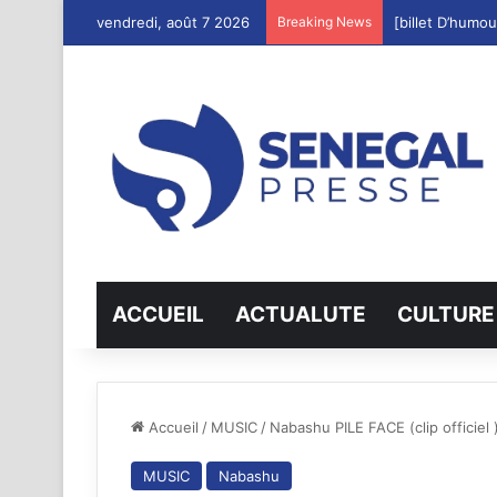
vendredi, août 7 2026
Breaking News
[billet D’humo
ACCUEIL
ACTUALUTE
CULTURE
Accueil
/
MUSIC
/
Nabashu PILE FACE (clip officiel 
MUSIC
Nabashu