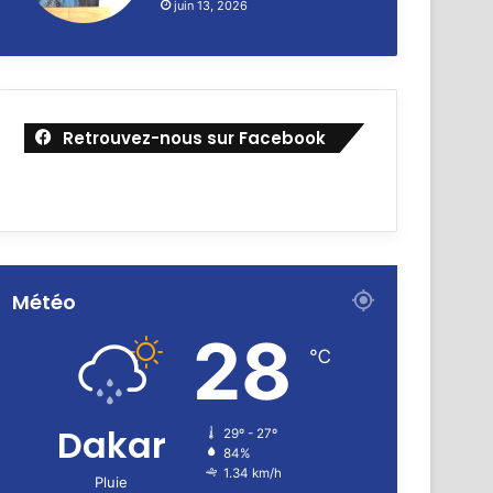
juin 13, 2026
Retrouvez-nous sur Facebook
Météo
28
℃
Dakar
29º - 27º
84%
1.34 km/h
Pluie