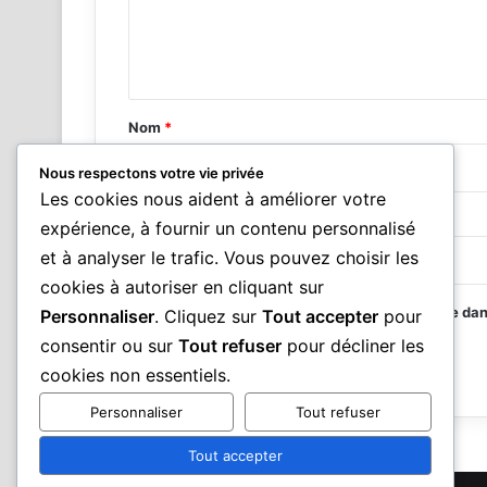
e
n
t
a
Nom
*
i
Nous respectons votre vie privée
r
Les cookies nous aident à améliorer votre
e
E-mail
*
expérience, à fournir un contenu personnalisé
*
et à analyser le trafic. Vous pouvez choisir les
cookies à autoriser en cliquant sur
Enregistrer mon nom, mon e-mail et mon site da
Personnaliser
. Cliquez sur
Tout accepter
pour
consentir ou sur
Tout refuser
pour décliner les
cookies non essentiels.
Personnaliser
Tout refuser
Tout accepter