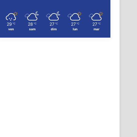
29
28
27
27
27
℃
℃
℃
℃
℃
ven
sam
dim
lun
mar