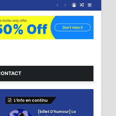
Connexion
Article Aléatoire
Sidebar (barr
CONTACT
L’info en continu
[billet D’humour] La