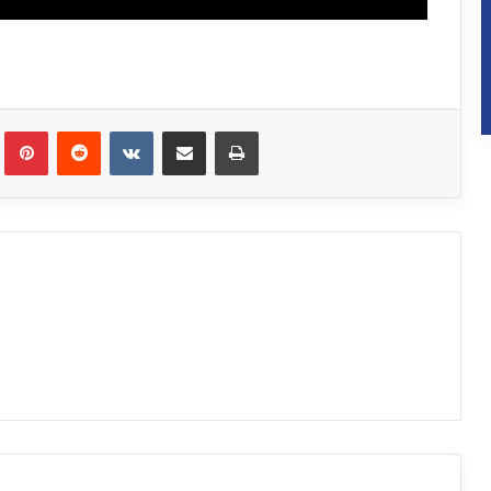
Tumblr
Pinterest
Reddit
VKontakte
Partager par email
Imprimer