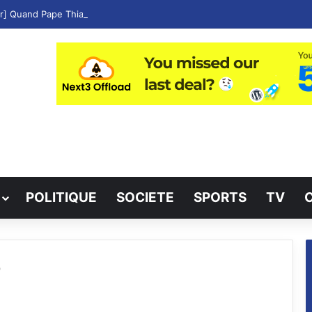
ur] Quand Pape Thiaw Copie Aliou Cissé les Cadres Matin, Midi Et Soir !
POLITIQUE
SOCIETE
SPORTS
TV
)