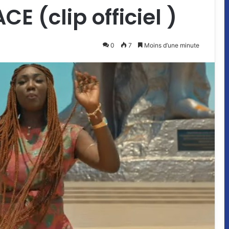
E (clip officiel )
0
7
Moins d’une minute