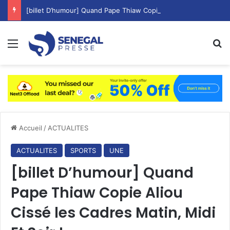
[billet D’humour] Quand Pape Thiaw Copie Aliou Cissé les Cadres Matin, Midi Et Soir !
Menu
R
Accueil
/
ACTUALITES
ACTUALITES
SPORTS
UNE
[billet D’humour] Quand
Pape Thiaw Copie Aliou
Cissé les Cadres Matin, Midi