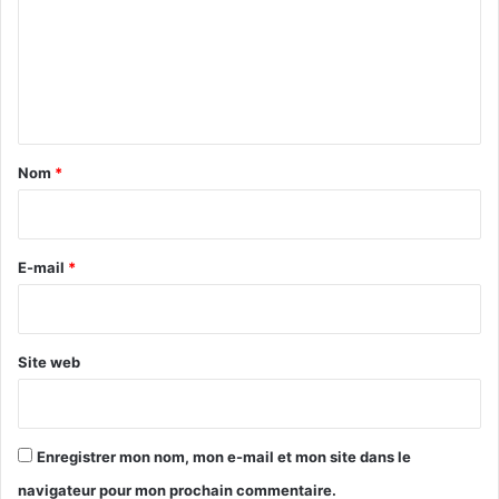
m
e
n
t
a
Nom
*
i
r
e
E-mail
*
*
Site web
Enregistrer mon nom, mon e-mail et mon site dans le
navigateur pour mon prochain commentaire.