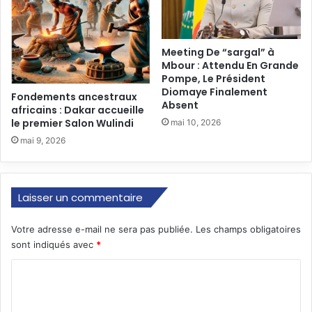
Meeting De “sargal” à
Mbour : Attendu En Grande
Pompe, Le Président
Diomaye Finalement
Fondements ancestraux
Absent
africains : Dakar accueille
le premier Salon Wulindi
mai 10, 2026
mai 9, 2026
Laisser un commentaire
Votre adresse e-mail ne sera pas publiée.
Les champs obligatoires
sont indiqués avec
*
C
o
m