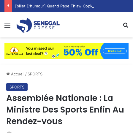
[billet D’humour] Quand Pape Thiaw Copie Aliou Cissé les Cadres Matin, Midi Et Soir !
Menu
R
Accueil
/
SPORTS
SPORTS
Assemblée Nationale : La
Ministre Des Sports Enfin Au
Rendez-vous