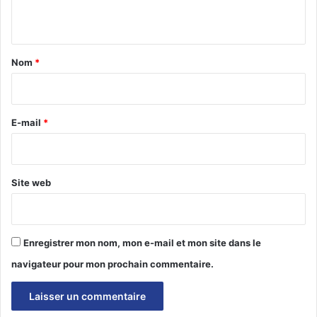
n
t
a
Nom
*
i
r
e
E-mail
*
*
Site web
Enregistrer mon nom, mon e-mail et mon site dans le
navigateur pour mon prochain commentaire.