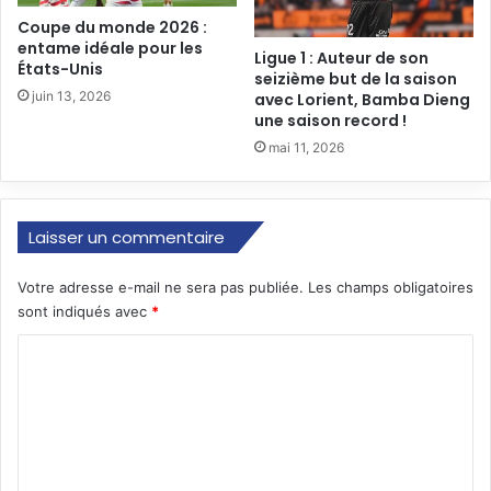
Coupe du monde 2026 :
entame idéale pour les
Ligue 1 : Auteur de son
États-Unis
seizième but de la saison
juin 13, 2026
avec Lorient, Bamba Dieng
une saison record !
mai 11, 2026
Laisser un commentaire
Votre adresse e-mail ne sera pas publiée.
Les champs obligatoires
sont indiqués avec
*
C
o
m
m
e