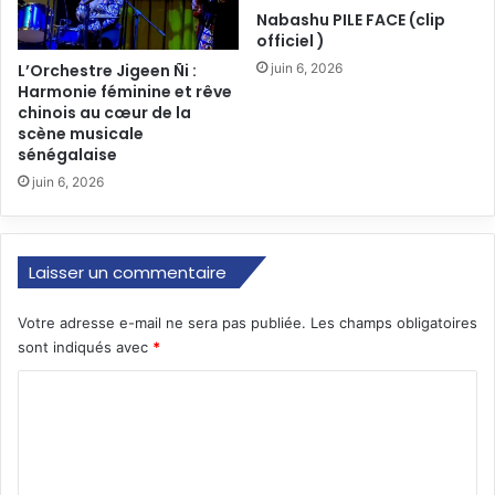
Nabashu PILE FACE (clip
officiel )
L’Orchestre Jigeen Ñi :
juin 6, 2026
Harmonie féminine et rêve
chinois au cœur de la
scène musicale
sénégalaise
juin 6, 2026
Laisser un commentaire
Votre adresse e-mail ne sera pas publiée.
Les champs obligatoires
sont indiqués avec
*
C
o
m
m