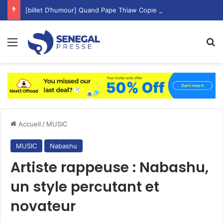
[billet D’humour] Quand Pape Thiaw Copie Aliou Cissé les Cadres Matin, Midi Et Soir !
Menu
R
Accueil
/
MUSIC
MUSIC
Nabashu
Artiste rappeuse : Nabashu,
un style percutant et
novateur