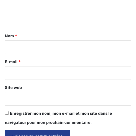
e
n
t
a
Nom
*
i
r
e
E-mail
*
*
Site web
Enregistrer mon nom, mon e-mail et mon site dans le
navigateur pour mon prochain commentaire.