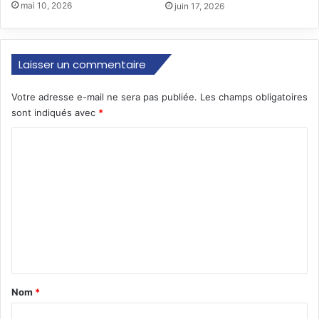
mai 10, 2026
juin 17, 2026
Laisser un commentaire
Votre adresse e-mail ne sera pas publiée.
Les champs obligatoires
sont indiqués avec
*
C
o
m
m
e
n
t
a
Nom
*
i