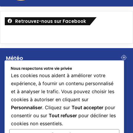
Retrouvez-nous sur Facebook
Météo
25
Nous respectons votre vie privée
℃
Les cookies nous aident à améliorer votre
expérience, à fournir un contenu personnalisé
et à analyser le trafic. Vous pouvez choisir les
Dakar
28º - 25º
cookies à autoriser en cliquant sur
91%
3.15 km/h
Pluie
Personnaliser
. Cliquez sur
Tout accepter
pour
consentir ou sur
Tout refuser
pour décliner les
cookies non essentiels.
28
28
28
27
27
℃
℃
℃
℃
℃