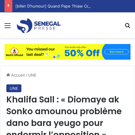
[billet D’humour] Quand Pape Thiaw Copie Aliou Cissé les Cadres Matin, Midi Et Soir !
Menu
R
Accueil
/
UNE
UNE
Khalifa Sall : « Diomaye ak
Sonko amounou problème
dano bara yeugo pour
endormir l’opposition »