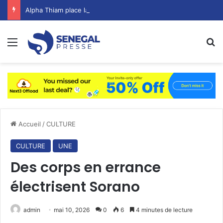
Alpha Thiam place la Culture, l’Artisanat et le Tourisme au cœur de la souveraineté nationale
Menu
R
Accueil
/
CULTURE
CULTURE
UNE
Des corps en errance
électrisent Sorano
admin
mai 10, 2026
0
6
4 minutes de lecture