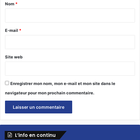
a
Nom
*
i
r
e
E-mail
*
*
Site web
Enregistrer mon nom, mon e-mail et mon site dans le
navigateur pour mon prochain commentaire.
L’info en continu