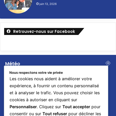
juin 13, 2026
Retrouvez-nous sur Facebook
Météo
29
Nous respectons votre vie privée
℃
Les cookies nous aident à améliorer votre
expérience, à fournir un contenu personnalisé
et à analyser le trafic. Vous pouvez choisir les
Dakar
29º - 29º
cookies à autoriser en cliquant sur
79%
4.42 km/h
Nuages Dispersés
Personnaliser
. Cliquez sur
Tout accepter
pour
consentir ou sur
Tout refuser
pour décliner les