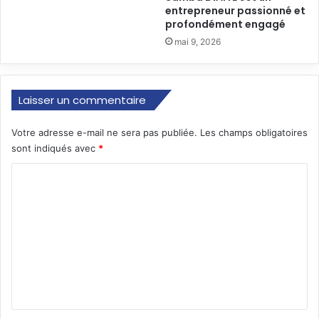
entrepreneur passionné et
profondément engagé
mai 9, 2026
Laisser un commentaire
Votre adresse e-mail ne sera pas publiée.
Les champs obligatoires
sont indiqués avec
*
C
o
m
m
e
n
t