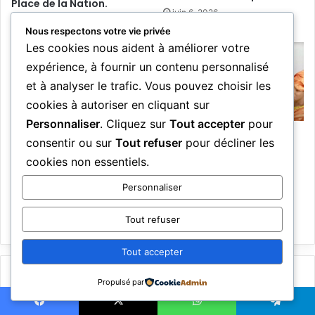
Place de la Nation.
juin 6, 2026
juin 6, 2026
Nous respectons votre vie privée
Les cookies nous aident à améliorer votre
expérience, à fournir un contenu personnalisé
et à analyser le trafic. Vous pouvez choisir les
cookies à autoriser en cliquant sur
Personnaliser
. Cliquez sur
Tout accepter
pour
Sénégal: Jigeen Ni, le seul
consentir ou sur
Tout refuser
pour décliner les
orchestre constitué à
L’Orchestre Jigeen Ñi :
100% de femmes
cookies non essentiels.
Harmonie féminine et rêve
chinois au cœur de la
juin 6, 2026
Personnaliser
scène musicale
sénégalaise
Tout refuser
juin 6, 2026
Tout accepter
Laisser un commentaire
Propulsé par
Votre adresse e-mail ne sera pas publiée.
Les champs obligatoires
Facebook
X
WhatsApp
Telegram