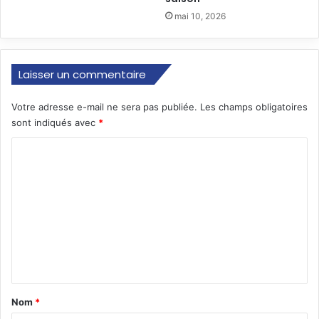
mai 10, 2026
Laisser un commentaire
Votre adresse e-mail ne sera pas publiée.
Les champs obligatoires
sont indiqués avec
*
C
o
m
m
e
n
t
a
Nom
*
i