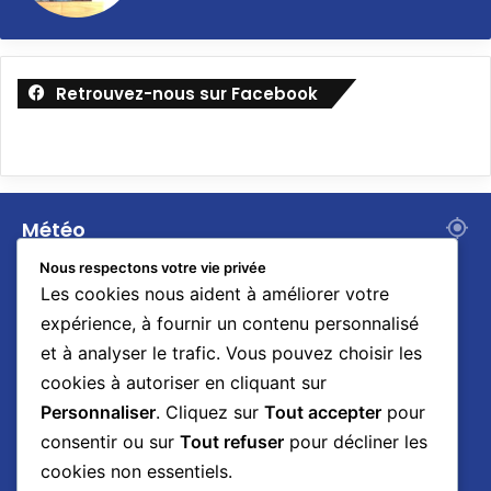
Retrouvez-nous sur Facebook
Météo
30
Nous respectons votre vie privée
℃
Les cookies nous aident à améliorer votre
expérience, à fournir un contenu personnalisé
et à analyser le trafic. Vous pouvez choisir les
Dakar
30º - 29º
cookies à autoriser en cliquant sur
83%
1.34 km/h
Nuages Dispersés
Personnaliser
. Cliquez sur
Tout accepter
pour
consentir ou sur
Tout refuser
pour décliner les
cookies non essentiels.