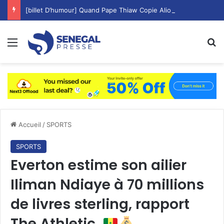
[billet D’humour] Quand Pape Thiaw Copie Aliou Cissé les Cadres Matin, Midi Et Soir !
Menu
R
Accueil
/
SPORTS
SPORTS
Everton estime son ailier
Iliman Ndiaye à 70 millions
de livres sterling, rapport
The Athletic.