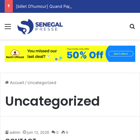
[billet D’humour] Quand Pape Thiaw Copie Aliou Cissé les Cadres Matin, Midi Et Soir !
Menu
R
Accueil
/
Uncategorized
Uncategorized
admin
juin 12, 2026
0
6