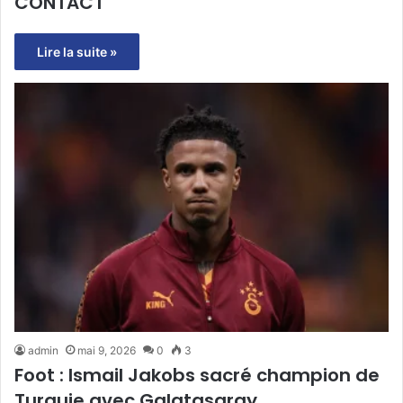
CONTACT
Lire la suite »
admin
mai 9, 2026
0
3
Foot : Ismail Jakobs sacré champion de
Turquie avec Galatasaray